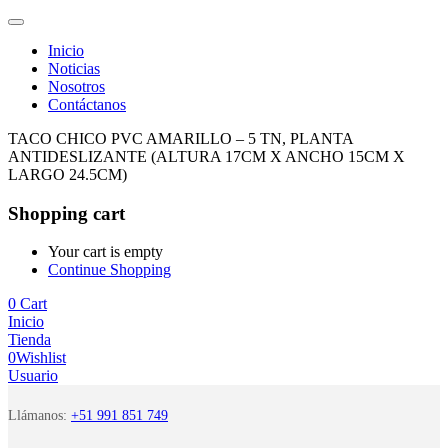
Inicio
Noticias
Nosotros
Contáctanos
TACO CHICO PVC AMARILLO – 5 TN, PLANTA
ANTIDESLIZANTE (ALTURA 17CM X ANCHO 15CM X
LARGO 24.5CM)
Shopping cart
Your cart is empty
Continue Shopping
0
Cart
Inicio
Tienda
0
Wishlist
Usuario
Llámanos:
+51 991 851 749