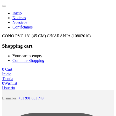
Inicio
Noticias
Nosotros
Contáctanos
CONO PVC 18″ (45 CM) C/NARANJA (10802010)
Shopping cart
Your cart is empty
Continue Shopping
0
Cart
Inicio
Tienda
0
Wishlist
Usuario
Llámanos:
+51 991 851 749