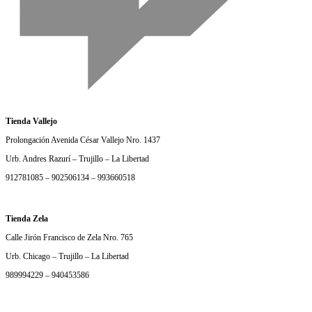
Tienda Vallejo
Prolongación Avenida César Vallejo Nro. 1437
Urb. Andres Razurí – Trujillo – La Libertad
912781085 – 902506134 – 993660518
Tienda Zela
Calle Jirón Francisco de Zela Nro. 765
Urb. Chicago – Trujillo – La Libertad
989994229 – 940453586