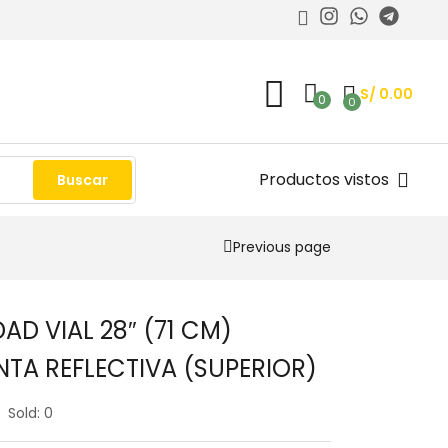
S/
0.00
0
0
Productos vistos
Buscar
Previous page
D VIAL 28″ (71 CM)
TA REFLECTIVA (SUPERIOR)
Sold:
0