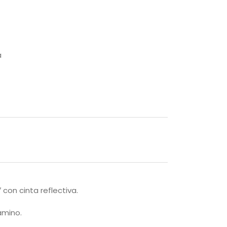
a
con cinta reflectiva.
amino.