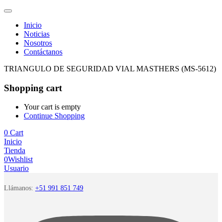
Inicio
Noticias
Nosotros
Contáctanos
TRIANGULO DE SEGURIDAD VIAL MASTHERS (MS-5612)
Shopping cart
Your cart is empty
Continue Shopping
0
Cart
Inicio
Tienda
0
Wishlist
Usuario
Llámanos:
+51 991 851 749