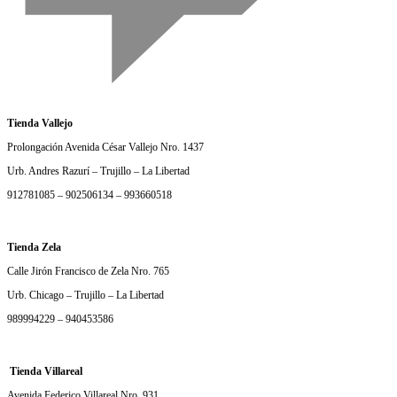
Tienda Vallejo
Prolongación Avenida César Vallejo Nro. 1437
Urb. Andres Razurí – Trujillo – La Libertad
912781085 – 902506134 – 993660518
Tienda Zela
Calle Jirón Francisco de Zela Nro. 765
Urb. Chicago – Trujillo – La Libertad
989994229 – 940453586
Tienda Villareal
Avenida Federico Villareal Nro. 931