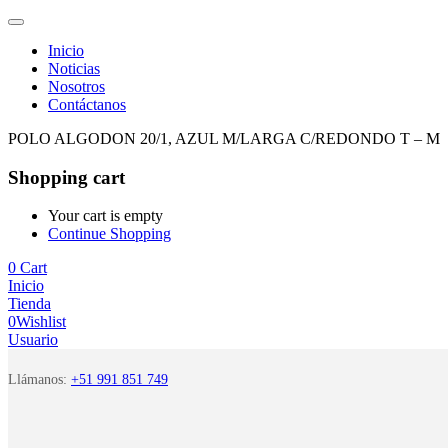
Inicio
Noticias
Nosotros
Contáctanos
POLO ALGODON 20/1, AZUL M/LARGA C/REDONDO T – M
Shopping cart
Your cart is empty
Continue Shopping
0
Cart
Inicio
Tienda
0
Wishlist
Usuario
Llámanos:
+51 991 851 749