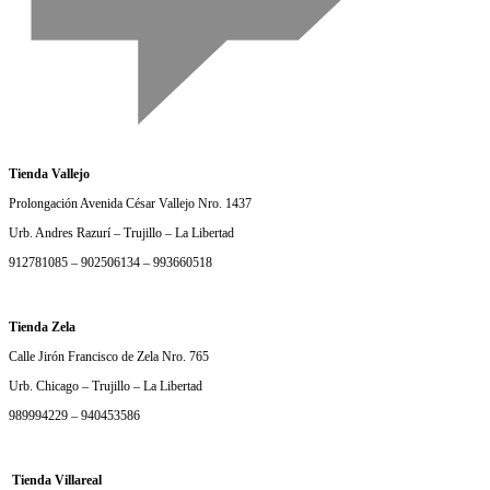
Tienda Vallejo
Prolongación Avenida César Vallejo Nro. 1437
Urb. Andres Razurí – Trujillo – La Libertad
912781085 – 902506134 – 993660518
Tienda Zela
Calle Jirón Francisco de Zela Nro. 765
Urb. Chicago – Trujillo – La Libertad
989994229 – 940453586
Tienda Villareal