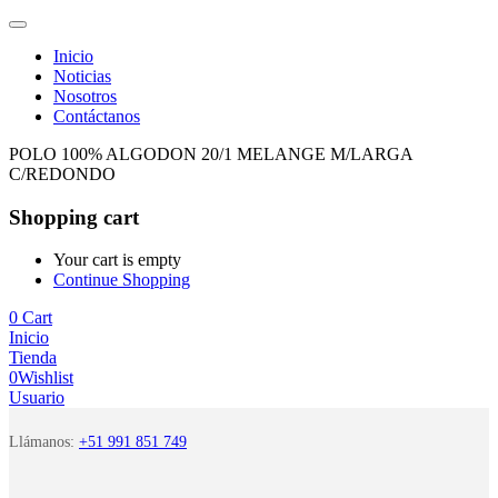
Inicio
Noticias
Nosotros
Contáctanos
POLO 100% ALGODON 20/1 MELANGE M/LARGA
C/REDONDO
Shopping cart
Your cart is empty
Continue Shopping
0
Cart
Inicio
Tienda
0
Wishlist
Usuario
Llámanos:
+51 991 851 749