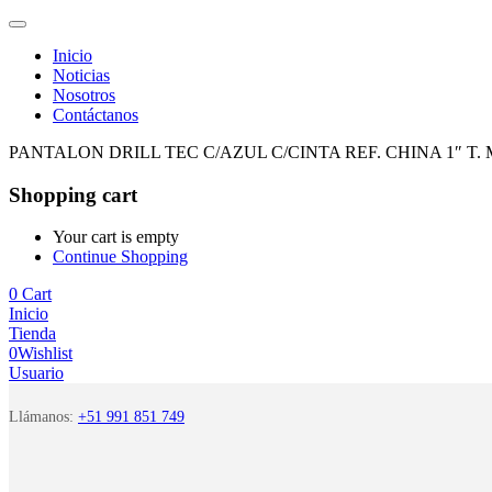
Inicio
Noticias
Nosotros
Contáctanos
PANTALON DRILL TEC C/AZUL C/CINTA REF. CHINA 1″ T. M
Shopping cart
Your cart is empty
Continue Shopping
0
Cart
Inicio
Tienda
0
Wishlist
Usuario
Llámanos:
+51 991 851 749