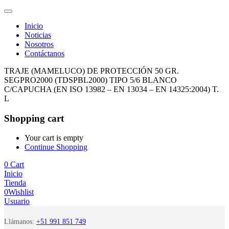
Inicio
Noticias
Nosotros
Contáctanos
TRAJE (MAMELUCO) DE PROTECCIÓN 50 GR.
SEGPRO2000 (TDSPBL2000) TIPO 5/6 BLANCO
C/CAPUCHA (EN ISO 13982 – EN 13034 – EN 14325:2004) T.
L
Shopping cart
Your cart is empty
Continue Shopping
0
Cart
Inicio
Tienda
0
Wishlist
Usuario
Llámanos:
+51 991 851 749