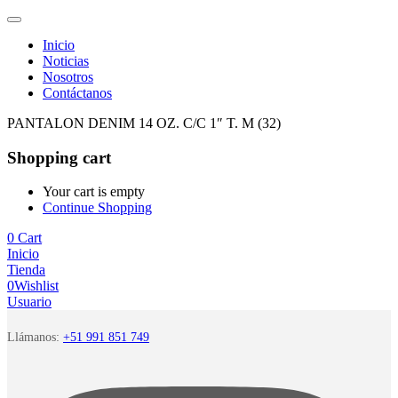
Inicio
Noticias
Nosotros
Contáctanos
PANTALON DENIM 14 OZ. C/C 1″ T. M (32)
Shopping cart
Your cart is empty
Continue Shopping
0
Cart
Inicio
Tienda
0
Wishlist
Usuario
Llámanos:
+51 991 851 749