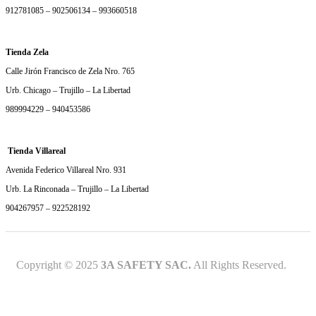
912781085 – 902506134 – 993660518
Tienda Zela
Calle Jirón Francisco de Zela Nro. 765
Urb. Chicago – Trujillo – La Libertad
989994229 – 940453586
Tienda Villareal
Avenida Federico Villareal Nro. 931
Urb. La Rinconada – Trujillo – La Libertad
904267957 – 922528192
Copyright © 2025
3A SAFETY SAC.
All Rights Reserved.