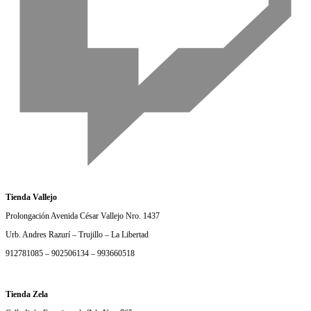
Tienda Vallejo
Prolongación Avenida César Vallejo Nro. 1437
Urb. Andres Razurí – Trujillo – La Libertad
912781085 – 902506134 – 993660518
Tienda Zela