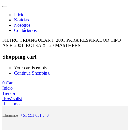
Inicio
Noticias
Nosotros
Contáctanos
FILTRO TRIANGULAR F-2001 PARA RESPIRADOR TIPO
AS R-2001, BOLSA X 12 / MASTHERS
Shopping cart
Your cart is empty
Continue Shopping
0
Cart
Inicio
Tienda
0
Wishlist
Usuario
Llámanos:
+51 991 851 749