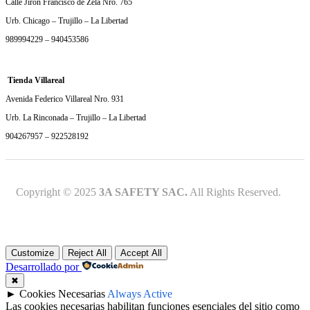
Calle Jirón Francisco de Zela Nro. 765
Urb. Chicago – Trujillo – La Libertad
989994229 – 940453586
Tienda Villareal
Avenida Federico Villareal Nro. 931
Urb. La Rinconada – Trujillo – La Libertad
904267957 – 922528192
Copyright © 2025
3A SAFETY SAC.
All Rights Reserved.
Customize
Reject All
Accept All
Desarrollado por
✖
►
Cookies Necesarias
Always Active
Las cookies necesarias habilitan funciones esenciales del sitio como