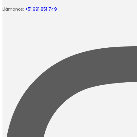
Llámanos:
+51 991 851 749