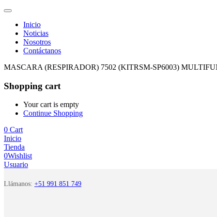
Inicio
Noticias
Nosotros
Contáctanos
MASCARA (RESPIRADOR) 7502 (KITRSM-SP6003) MULTIFU
Shopping cart
Your cart is empty
Continue Shopping
0
Cart
Inicio
Tienda
0
Wishlist
Usuario
Llámanos:
+51 991 851 749