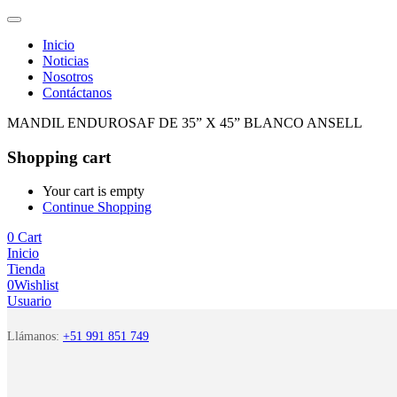
Inicio
Noticias
Nosotros
Contáctanos
MANDIL ENDUROSAF DE 35” X 45” BLANCO ANSELL
Shopping cart
Your cart is empty
Continue Shopping
0
Cart
Inicio
Tienda
0
Wishlist
Usuario
Llámanos:
+51 991 851 749