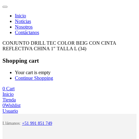
Inicio
Noticias
Nosotros
Contáctanos
CONJUNTO DRILL TEC COLOR BEIG CON CINTA
REFLECTIVA CHINA 1″ TALLA L (34)
Shopping cart
Your cart is empty
Continue Shopping
0
Cart
Inicio
Tienda
0
Wishlist
Usuario
Llámanos:
+51 991 851 749