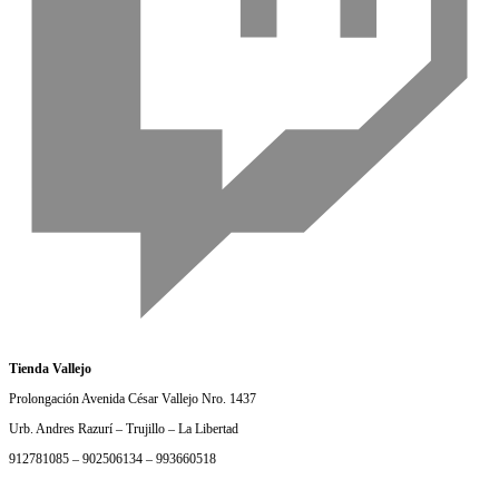
Tienda Vallejo
Prolongación Avenida César Vallejo Nro. 1437
Urb. Andres Razurí – Trujillo – La Libertad
912781085 – 902506134 – 993660518