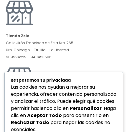
Tienda Zela
Calle Jirón Francisco de Zela Nro. 765
Urb. Chicago – Trujillo – La Libertad
989994229 – 940453586
Respetamos su privacidad
Las cookies nos ayudan a mejorar su
experiencia, ofrecer contenido personalizado
y analizar el tráfico. Puede elegir qué cookies
Tienda Villareal
permitir haciendo clic en
Personalizar
. Haga
Avenida Federico Villareal Nro. 931
clic en
Aceptar Todo
para consentir o en
Urb. La Rinconada – Trujillo – La Libertad
Rechazar Todo
para negar las cookies no
904267957 – 922528192
esenciales.