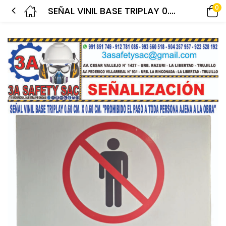
0
SEÑAL VINIL BASE TRIPLAY 0.60 CM. X 0.60 CM. “PROHIBIDO EL PASO A TODA PERSONA AJENA A LA OBRA”