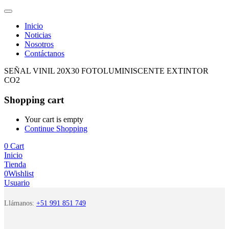
Inicio
Noticias
Nosotros
Contáctanos
SEÑAL VINIL 20X30 FOTOLUMINISCENTE EXTINTOR
CO2
Shopping cart
Your cart is empty
Continue Shopping
0
Cart
Inicio
Tienda
0
Wishlist
Usuario
Llámanos:
+51 991 851 749