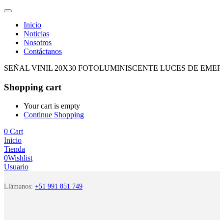
Inicio
Noticias
Nosotros
Contáctanos
SEÑAL VINIL 20X30 FOTOLUMINISCENTE LUCES DE EM
Shopping cart
Your cart is empty
Continue Shopping
0
Cart
Inicio
Tienda
0
Wishlist
Usuario
Llámanos:
+51 991 851 749