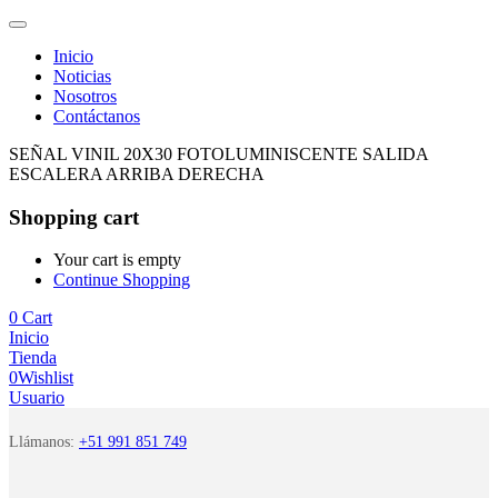
Inicio
Noticias
Nosotros
Contáctanos
SEÑAL VINIL 20X30 FOTOLUMINISCENTE SALIDA
ESCALERA ARRIBA DERECHA
Shopping cart
Your cart is empty
Continue Shopping
0
Cart
Inicio
Tienda
0
Wishlist
Usuario
Llámanos:
+51 991 851 749