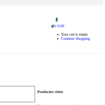
0
S/
0.00
0
Your cart is empty
Continue Shopping
Productos vistos