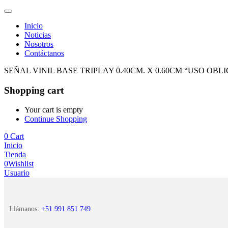
Inicio
Noticias
Nosotros
Contáctanos
SEÑAL VINIL BASE TRIPLAY 0.40CM. X 0.60CM “USO OBL
Shopping cart
Your cart is empty
Continue Shopping
0
Cart
Inicio
Tienda
0
Wishlist
Usuario
Llámanos:
+51 991 851 749