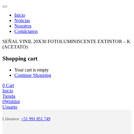
Inicio
Noticias
Nosotros
Contáctanos
SEÑAL VINIL 20X30 FOTOLUMINISCENTE EXTINTOR – K
(ACETATO)
Shopping cart
Your cart is empty
Continue Shopping
0
Cart
Inicio
Tienda
0
Wishlist
Usuario
Llámanos:
+51 991 851 749