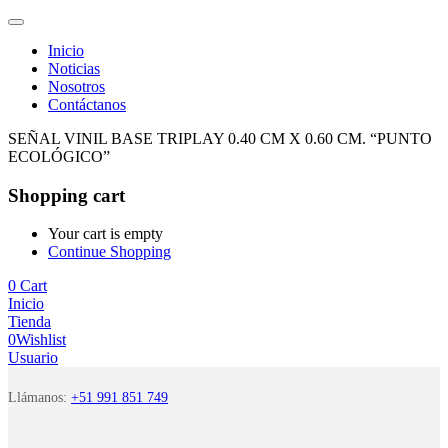
Inicio
Noticias
Nosotros
Contáctanos
SEÑAL VINIL BASE TRIPLAY 0.40 CM X 0.60 CM. “PUNTO
ECOLÓGICO”
Shopping cart
Your cart is empty
Continue Shopping
0
Cart
Inicio
Tienda
0
Wishlist
Usuario
Llámanos:
+51 991 851 749