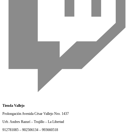
Tienda Vallejo
Prolongación Avenida César Vallejo Nro. 1437
Urb. Andres Razurí – Trujillo – La Libertad
912781085 – 902506134 – 993660518