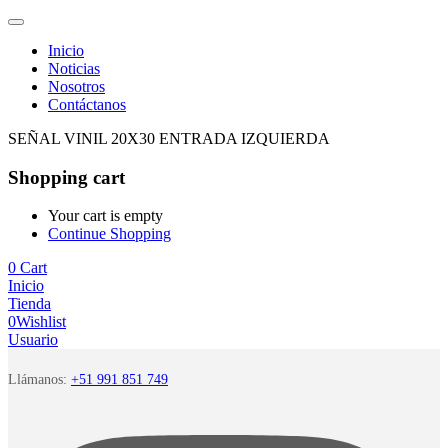
Inicio
Noticias
Nosotros
Contáctanos
SEÑAL VINIL 20X30 ENTRADA IZQUIERDA
Shopping cart
Your cart is empty
Continue Shopping
0
Cart
Inicio
Tienda
0
Wishlist
Usuario
Llámanos:
+51 991 851 749