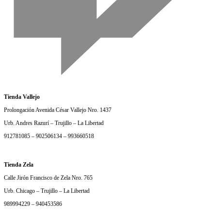
Tienda Vallejo
Prolongación Avenida César Vallejo Nro. 1437
Urb. Andres Razurí – Trujillo – La Libertad
912781085 – 902506134 – 993660518
Tienda Zela
Calle Jirón Francisco de Zela Nro. 765
Urb. Chicago – Trujillo – La Libertad
989994229 – 940453586