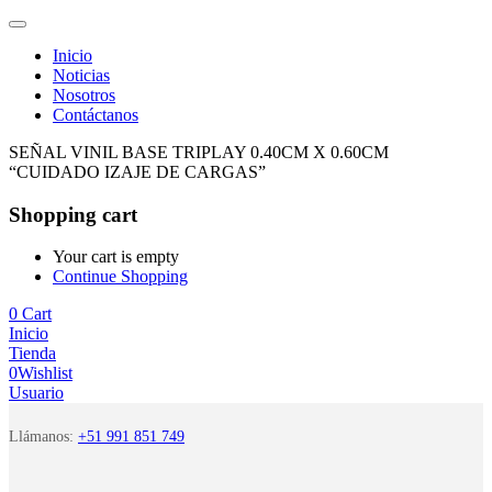
Inicio
Noticias
Nosotros
Contáctanos
SEÑAL VINIL BASE TRIPLAY 0.40CM X 0.60CM
“CUIDADO IZAJE DE CARGAS”
Shopping cart
Your cart is empty
Continue Shopping
0
Cart
Inicio
Tienda
0
Wishlist
Usuario
Llámanos:
+51 991 851 749