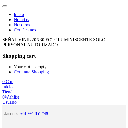
Inicio
Noticias
Nosotros
Contáctanos
SEÑAL VINIL 20X30 FOTOLUMINISCENTE SOLO
PERSONAL AUTORIZADO
Shopping cart
Your cart is empty
Continue Shopping
0
Cart
Inicio
Tienda
0
Wishlist
Usuario
Llámanos:
+51 991 851 749