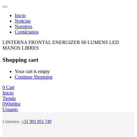
Inicio
Noticias
Nosotros
Contáctanos
LINTERNA FRONTAL ENERGIZER 60 LUMENS LED
MANOS LIBRES
Shopping cart
Your cart is empty
Continue Shopping
0
Cart
Inicio
Tienda
0
Wishlist
Usuario
Llámanos:
+51 991 851 749