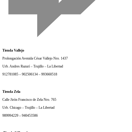
Tienda Vallejo
Prolongación Avenida César Vallejo Nro. 1437
Urb. Andres Razurí – Trujillo – La Libertad
912781085 – 902506134 – 993660518
Tienda Zela
Calle Jirón Francisco de Zela Nro. 765
Urb. Chicago – Trujillo – La Libertad
989994229 – 940453586