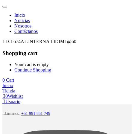
Inicio
Noticias
Nosotros
Contáctanos
LD-L674A LINTERNA LIDIMI @60
Shopping cart
Your cart is empty
Continue Shopping
0
Cart
Inicio
Tienda
0
Wishlist
Usuario
Llámanos:
+51 991 851 749