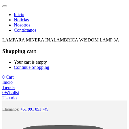
Inicio
Noticias
Nosotros
Contáctanos
LAMPARA MINERA INALAMBRICA WISDOM LAMP 3A
Shopping cart
Your cart is empty
Continue Shopping
0
Cart
Inicio
Tienda
0
Wishlist
Usuario
Llámanos:
+51 991 851 749