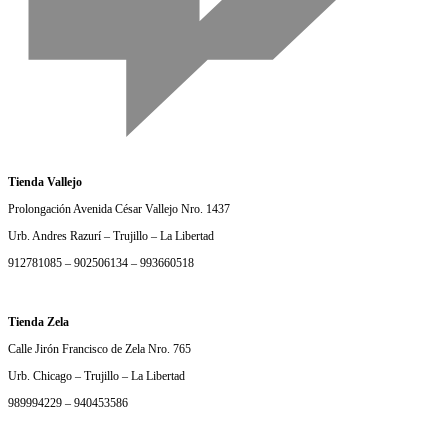
Tienda Vallejo
Prolongación Avenida César Vallejo Nro. 1437
Urb. Andres Razurí – Trujillo – La Libertad
912781085 – 902506134 – 993660518
Tienda Zela
Calle Jirón Francisco de Zela Nro. 765
Urb. Chicago – Trujillo – La Libertad
989994229 – 940453586