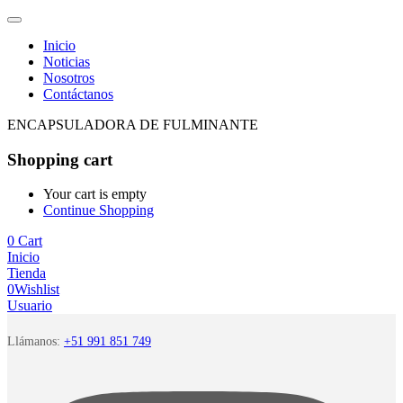
Inicio
Noticias
Nosotros
Contáctanos
ENCAPSULADORA DE FULMINANTE
Shopping cart
Your cart is empty
Continue Shopping
0
Cart
Inicio
Tienda
0
Wishlist
Usuario
Llámanos:
+51 991 851 749