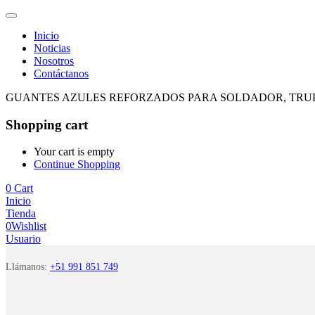
Inicio
Noticias
Nosotros
Contáctanos
GUANTES AZULES REFORZADOS PARA SOLDADOR, TRUPER 
Shopping cart
Your cart is empty
Continue Shopping
0
Cart
Inicio
Tienda
0
Wishlist
Usuario
Llámanos:
+51 991 851 749