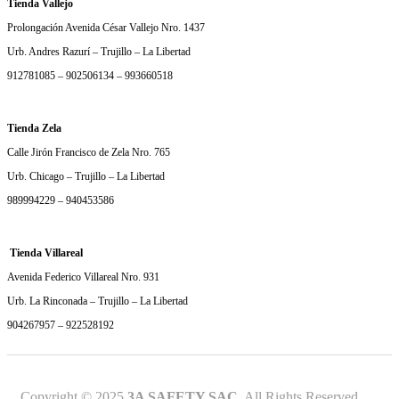
Tienda Vallejo
Prolongación Avenida César Vallejo Nro. 1437
Urb. Andres Razurí – Trujillo – La Libertad
912781085 – 902506134 – 993660518
Tienda Zela
Calle Jirón Francisco de Zela Nro. 765
Urb. Chicago – Trujillo – La Libertad
989994229 – 940453586
Tienda Villareal
Avenida Federico Villareal Nro. 931
Urb. La Rinconada – Trujillo – La Libertad
904267957 – 922528192
Copyright © 2025
3A SAFETY SAC.
All Rights Reserved.