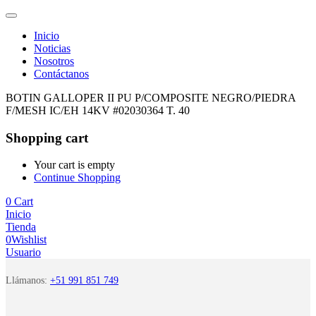
Inicio
Noticias
Nosotros
Contáctanos
BOTIN GALLOPER II PU P/COMPOSITE NEGRO/PIEDRA
F/MESH IC/EH 14KV #02030364 T. 40
Shopping cart
Your cart is empty
Continue Shopping
0
Cart
Inicio
Tienda
0
Wishlist
Usuario
Llámanos:
+51 991 851 749