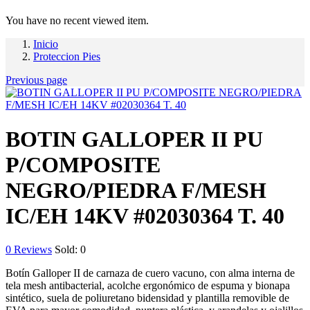
You have no recent viewed item.
Inicio
Proteccion Pies
Previous page
BOTIN GALLOPER II PU
P/COMPOSITE
NEGRO/PIEDRA F/MESH
IC/EH 14KV #02030364 T. 40
0
Reviews
Sold:
0
Botín Galloper II de carnaza de cuero vacuno, con alma interna de
tela mesh antibacterial, acolche ergonómico de espuma y bionapa
sintético, suela de poliuretano bidensidad y plantilla removible de