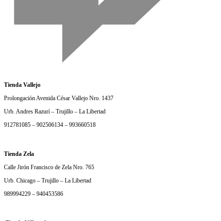
Tienda Vallejo
Prolongación Avenida César Vallejo Nro. 1437
Urb. Andres Razurí – Trujillo – La Libertad
912781085 – 902506134 – 993660518
Tienda Zela
Calle Jirón Francisco de Zela Nro. 765
Urb. Chicago – Trujillo – La Libertad
989994229 – 940453586