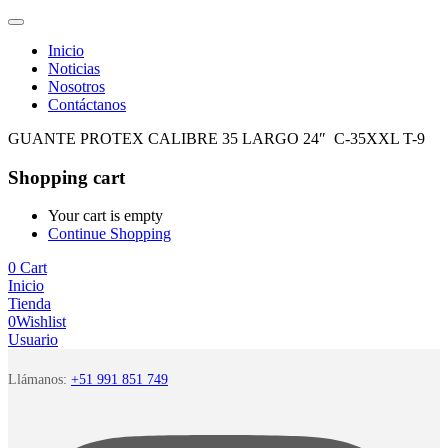
Inicio
Noticias
Nosotros
Contáctanos
GUANTE PROTEX CALIBRE 35 LARGO 24″ C-35XXL T-9
Shopping cart
Your cart is empty
Continue Shopping
0
Cart
Inicio
Tienda
0
Wishlist
Usuario
Llámanos:
+51 991 851 749