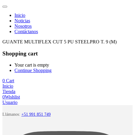
Inicio
Noticias
Nosotros
Contáctanos
GUANTE MULTIFLEX CUT 5 PU STEELPRO T. 9 (M)
Shopping cart
Your cart is empty
Continue Shopping
0
Cart
Inicio
Tienda
0
Wishlist
Usuario
Llámanos:
+51 991 851 749