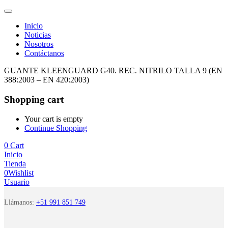
Inicio
Noticias
Nosotros
Contáctanos
GUANTE KLEENGUARD G40. REC. NITRILO TALLA 9 (EN
388:2003 – EN 420:2003)
Shopping cart
Your cart is empty
Continue Shopping
0
Cart
Inicio
Tienda
0
Wishlist
Usuario
Llámanos:
+51 991 851 749