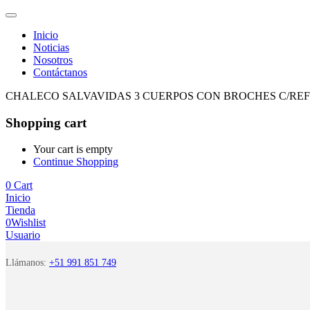
Inicio
Noticias
Nosotros
Contáctanos
CHALECO SALVAVIDAS 3 CUERPOS CON BROCHES C/REF
Shopping cart
Your cart is empty
Continue Shopping
0
Cart
Inicio
Tienda
0
Wishlist
Usuario
Llámanos:
+51 991 851 749