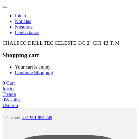
Inicio
Noticias
Nosotros
Contáctanos
CHALECO DRILL TEC CELESTE C/C 2″ CHI 4B T. M
Shopping cart
Your cart is empty
Continue Shopping
0
Cart
Inicio
Tienda
0
Wishlist
Usuario
Llámanos:
+51 991 851 749