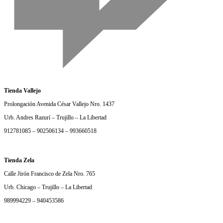
Tienda Vallejo
Prolongación Avenida César Vallejo Nro. 1437
Urb. Andres Razurí – Trujillo – La Libertad
912781085 – 902506134 – 993660518
Tienda Zela
Calle Jirón Francisco de Zela Nro. 765
Urb. Chicago – Trujillo – La Libertad
989994229 – 940453586