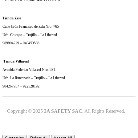
912781085 – 902506134 – 993660518
Tienda Zela
Calle Jirón Francisco de Zela Nro. 765
Urb. Chicago – Trujillo – La Libertad
989994229 – 940453586
Tienda Villareal
Avenida Federico Villareal Nro. 931
Urb. La Rinconada – Trujillo – La Libertad
904267957 – 922528192
Copyright © 2025
3A SAFETY SAC.
All Rights Reserved.