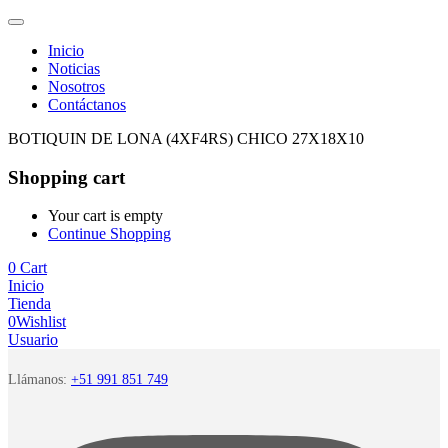
Inicio
Noticias
Nosotros
Contáctanos
BOTIQUIN DE LONA (4XF4RS) CHICO 27X18X10
Shopping cart
Your cart is empty
Continue Shopping
0
Cart
Inicio
Tienda
0
Wishlist
Usuario
Llámanos:
+51 991 851 749