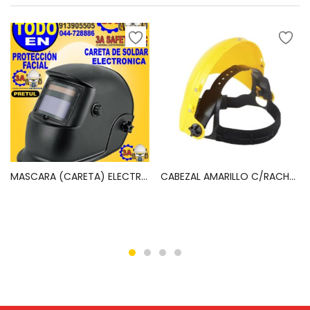
MASCARA (CARETA) ELECTRONICA P/SOLDAR SOMBRA 9 A 13-PRETUL-29978/CAREL-913P1
CABEZAL AMARILLO C/RACHET (10601001) SPRO
Leer más
Leer más