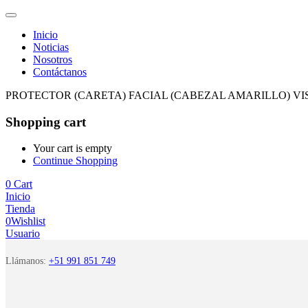
Inicio
Noticias
Nosotros
Contáctanos
PROTECTOR (CARETA) FACIAL (CABEZAL AMARILLO) VI
Shopping cart
Your cart is empty
Continue Shopping
0
Cart
Inicio
Tienda
0
Wishlist
Usuario
Llámanos:
+51 991 851 749