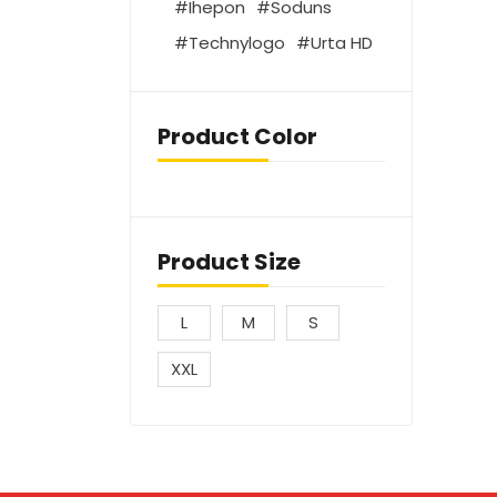
Ihepon
Soduns
Technylogo
Urta HD
Product Color
Product Size
L
M
S
XXL