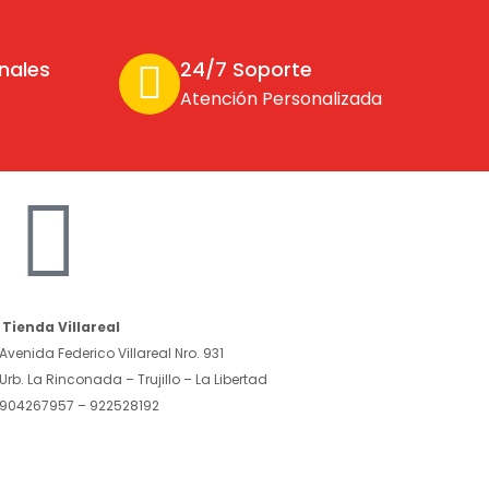
nales
24/7 Soporte
Atención Personalizada
Tienda Villareal
Avenida Federico Villareal Nro. 931
Urb. La Rinconada – Trujillo – La Libertad
904267957 – 922528192