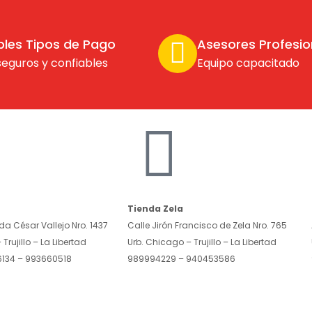
ples Tipos de Pago
Asesores Profesio
seguros y confiables
Equipo capacitado
Tienda Zela
a César Vallejo Nro. 1437
Calle Jirón Francisco de Zela Nro. 765
Trujillo – La Libertad
Urb. Chicago – Trujillo – La Libertad
6134 – 993660518
989994229 – 940453586