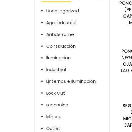
PONC
(P
Uncategorized
CAP
Agroindustrial
M
Antiderrame
Construcción
PON
NEG
Iluminacion
OJA
Industrial
1.40
Linternas e Iluminación
Lock Out
mecanico
SEG
Mineria
MI
CAP
Outlet