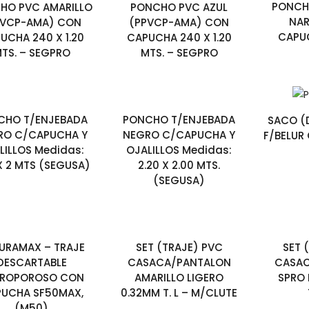
PONCH
HO PVC AMARILLO
PONCHO PVC AZUL
NA
PVCP-AMA) CON
(PPVCP-AMA) CON
CAPUC
UCHA 240 X 1.20
CAPUCHA 240 X 1.20
TS. – SEGPRO
MTS. – SEGPRO
CHO T/ENJEBADA
PONCHO T/ENJEBADA
SACO (
RO C/CAPUCHA Y
NEGRO C/CAPUCHA Y
F/BELUR
LILLOS Medidas:
OJALILLOS Medidas:
 X 2 MTS (SEGUSA)
2.20 X 2.00 MTS.
(SEGUSA)
URAMAX – TRAJE
SET (TRAJE) PVC
SET 
DESCARTABLE
CASACA/PANTALON
CASA
CROPOROSO CON
AMARILLO LIGERO
SPRO 
UCHA SF50MAX,
0.32MM T. L – M/CLUTE
(M50)