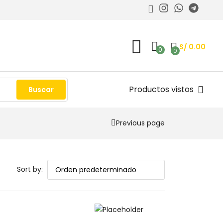
S/
0.00
0
0
Productos vistos
Buscar
Previous page
Sort by: