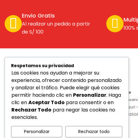
Envio Gratis
Multi
Al realizar un pedido a partir
100% 
de S/ 100
Respetamos su privacidad
Empresa dedicada a la venta de
Las cookies nos ayudan a mejorar su
equipos de protección personal
experiencia, ofrecer contenido personalizado
(EPP) y productos de seguridad
y analizar el tráfico. Puede elegir qué cookies
industrial, comprometida con la
Tienda Vallejo
permitir haciendo clic en
Personalizar
. Haga
protección y seguridad laboral.
Prolongación Avenid
clic en
Aceptar Todo
para consentir o en
Urb. Andres Razurí – 
Rechazar Todo
para negar las cookies no
Email:
v
entas@3asafetysac.com
912781085 – 90250
esenciales.
Personalizar
Rechazar todo