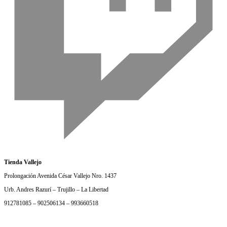
Tienda Vallejo
Prolongación Avenida César Vallejo Nro. 1437
Urb. Andres Razurí – Trujillo – La Libertad
912781085 – 902506134 – 993660518