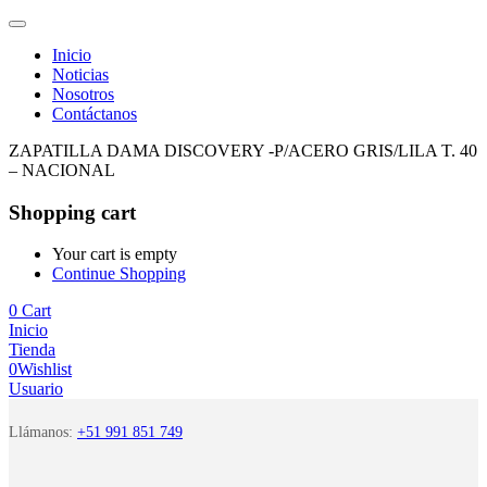
Inicio
Noticias
Nosotros
Contáctanos
ZAPATILLA DAMA DISCOVERY -P/ACERO GRIS/LILA T. 40
– NACIONAL
Shopping cart
Your cart is empty
Continue Shopping
0
Cart
Inicio
Tienda
0
Wishlist
Usuario
Llámanos:
+51 991 851 749