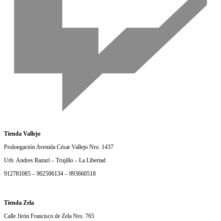
Tienda Vallejo
Prolongación Avenida César Vallejo Nro. 1437
Urb. Andres Razurí – Trujillo – La Libertad
912781085 – 902506134 – 993660518
Tienda Zela
Calle Jirón Francisco de Zela Nro. 765