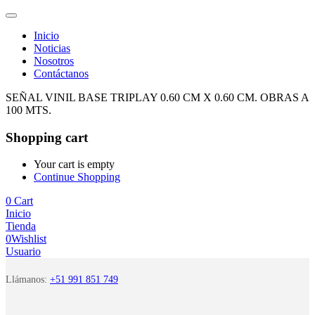
Inicio
Noticias
Nosotros
Contáctanos
SEÑAL VINIL BASE TRIPLAY 0.60 CM X 0.60 CM. OBRAS A
100 MTS.
Shopping cart
Your cart is empty
Continue Shopping
0
Cart
Inicio
Tienda
0
Wishlist
Usuario
Llámanos:
+51 991 851 749