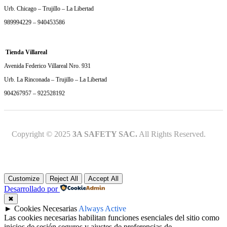
Urb. Chicago – Trujillo – La Libertad
989994229 – 940453586
Tienda Villareal
Avenida Federico Villareal Nro. 931
Urb. La Rinconada – Trujillo – La Libertad
904267957 – 922528192
Copyright © 2025
3A SAFETY SAC.
All Rights Reserved.
Customize
Reject All
Accept All
Desarrollado por
✖
►
Cookies Necesarias
Always Active
Las cookies necesarias habilitan funciones esenciales del sitio como
inicios de sesión seguros y ajustes de preferencias de