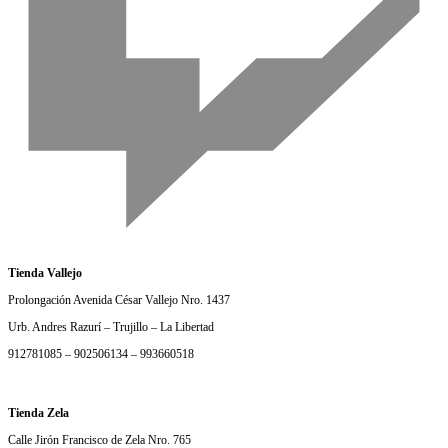
Tienda Vallejo
Prolongación Avenida César Vallejo Nro. 1437
Urb. Andres Razurí – Trujillo – La Libertad
912781085 – 902506134 – 993660518
Tienda Zela
Calle Jirón Francisco de Zela Nro. 765