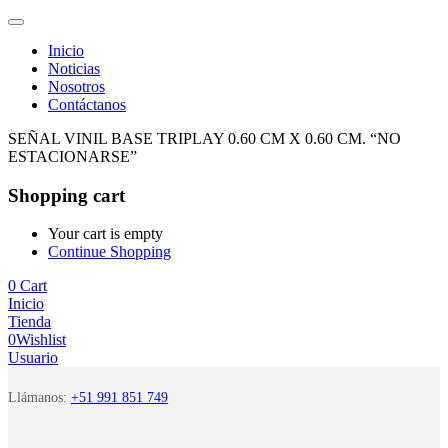
Inicio
Noticias
Nosotros
Contáctanos
SEÑAL VINIL BASE TRIPLAY 0.60 CM X 0.60 CM. “NO
ESTACIONARSE”
Shopping cart
Your cart is empty
Continue Shopping
0
Cart
Inicio
Tienda
0
Wishlist
Usuario
Llámanos:
+51 991 851 749