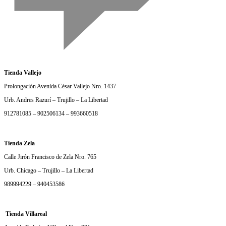
Tienda Vallejo
Prolongación Avenida César Vallejo Nro. 1437
Urb. Andres Razurí – Trujillo – La Libertad
912781085 – 902506134 – 993660518
Tienda Zela
Calle Jirón Francisco de Zela Nro. 765
Urb. Chicago – Trujillo – La Libertad
989994229 – 940453586
Tienda Villareal