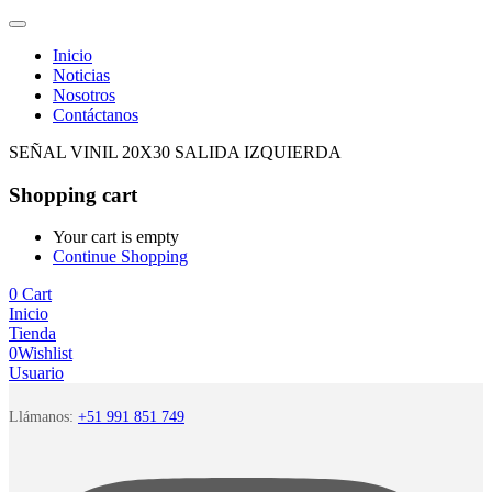
Inicio
Noticias
Nosotros
Contáctanos
SEÑAL VINIL 20X30 SALIDA IZQUIERDA
Shopping cart
Your cart is empty
Continue Shopping
0
Cart
Inicio
Tienda
0
Wishlist
Usuario
Llámanos:
+51 991 851 749