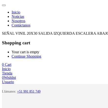
Inicio
Noticias
Nosotros
Contáctanos
SEÑAL VINIL 20X30 SALIDA IZQUIERDA ESCALERA ABAJ
Shopping cart
Your cart is empty
Continue Shopping
0
Cart
Inicio
Tienda
0
Wishlist
Usuario
Llámanos:
+51 991 851 749