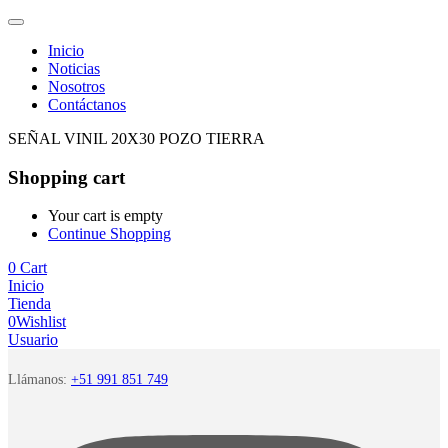
Inicio
Noticias
Nosotros
Contáctanos
SEÑAL VINIL 20X30 POZO TIERRA
Shopping cart
Your cart is empty
Continue Shopping
0
Cart
Inicio
Tienda
0
Wishlist
Usuario
Llámanos:
+51 991 851 749