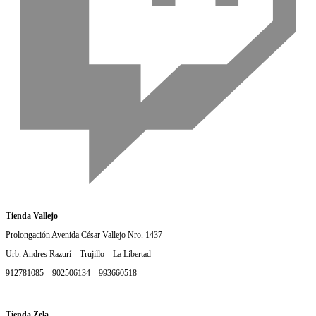
Tienda Vallejo
Prolongación Avenida César Vallejo Nro. 1437
Urb. Andres Razurí – Trujillo – La Libertad
912781085 – 902506134 – 993660518
Tienda Zela