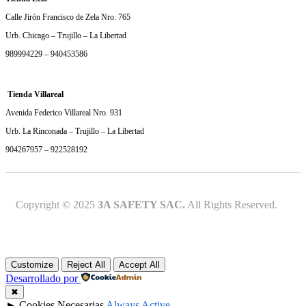
Calle Jirón Francisco de Zela Nro. 765
Urb. Chicago – Trujillo – La Libertad
989994229 – 940453586
Tienda Villareal
Avenida Federico Villareal Nro. 931
Urb. La Rinconada – Trujillo – La Libertad
904267957 – 922528192
Copyright © 2025
3A SAFETY SAC.
All Rights Reserved.
Customize
Reject All
Accept All
Desarrollado por
✖
►
Cookies Necesarias
Always Active