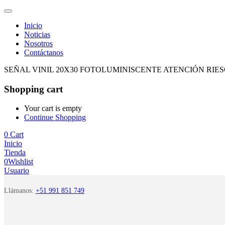
Inicio
Noticias
Nosotros
Contáctanos
SEÑAL VINIL 20X30 FOTOLUMINISCENTE ATENCIÓN RIE
Shopping cart
Your cart is empty
Continue Shopping
0
Cart
Inicio
Tienda
0
Wishlist
Usuario
Llámanos:
+51 991 851 749