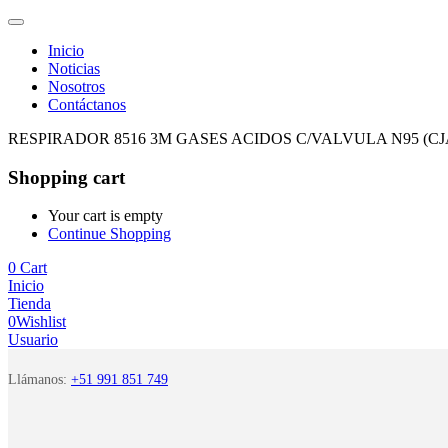
Inicio
Noticias
Nosotros
Contáctanos
RESPIRADOR 8516 3M GASES ACIDOS C/VALVULA N95 (CJA
Shopping cart
Your cart is empty
Continue Shopping
0
Cart
Inicio
Tienda
0
Wishlist
Usuario
Llámanos:
+51 991 851 749