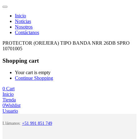
Inicio
Noticias
Nosotros
Contáctanos
PROTECTOR (OREJERA) TIPO BANDA NRR 26DB SPRO
10701005
Shopping cart
Your cart is empty
Continue Shopping
0
Cart
Inicio
Tienda
0
Wishlist
Usuario
Llámanos:
+51 991 851 749