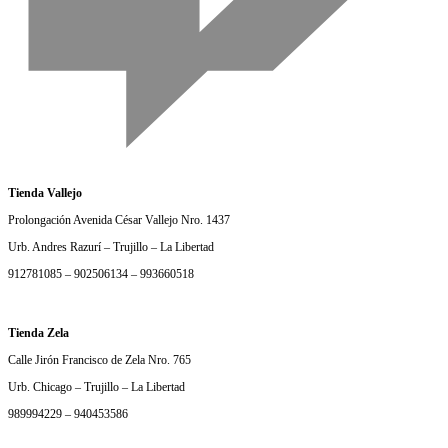
Tienda Vallejo
Prolongación Avenida César Vallejo Nro. 1437
Urb. Andres Razurí – Trujillo – La Libertad
912781085 – 902506134 – 993660518
Tienda Zela
Calle Jirón Francisco de Zela Nro. 765
Urb. Chicago – Trujillo – La Libertad
989994229 – 940453586