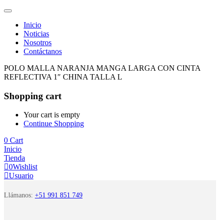
Inicio
Noticias
Nosotros
Contáctanos
POLO MALLA NARANJA MANGA LARGA CON CINTA
REFLECTIVA 1″ CHINA TALLA L
Shopping cart
Your cart is empty
Continue Shopping
0
Cart
Inicio
Tienda
0
Wishlist
Usuario
Llámanos:
+51 991 851 749