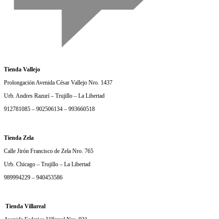
Tienda Vallejo
Prolongación Avenida César Vallejo Nro. 1437
Urb. Andres Razurí – Trujillo – La Libertad
912781085 – 902506134 – 993660518
Tienda Zela
Calle Jirón Francisco de Zela Nro. 765
Urb. Chicago – Trujillo – La Libertad
989994229 – 940453586
Tienda Villareal