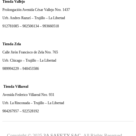
Tienda Vallejo
Prolongación Avenida César Vallejo Nro. 1437
Urb. Andres Razurí – Trujillo – La Libertad
912781085 – 902506134 – 993660518
Tienda Zela
Calle Jirón Francisco de Zela Nro. 765
Urb. Chicago – Trujillo – La Libertad
989994229 – 940453586
Tienda Villareal
Avenida Federico Villareal Nro. 931
Urb. La Rinconada – Trujillo – La Libertad
904267957 – 922528192
Copyright © 2025
3A SAFETY SAC.
All Rights Reserved.